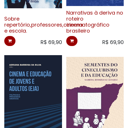
Narrativas à deriva no
Sobre
roteiro
repertório,professores,cinema
cinematográfico
e escola.
brasileiro
R$
69,90
R$
69,90