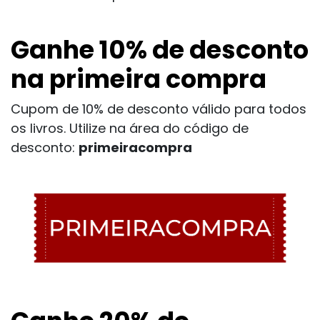
Ganhe 10% de desconto
na primeira compra
Cupom de 10% de desconto válido para todos
os livros. Utilize na área do código de
desconto:
primeiracompra