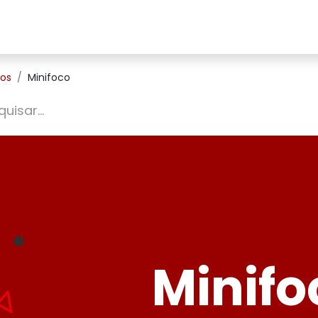
Home
Sobre Nós
Loja
Contato
tos
Minifoco
Minifo