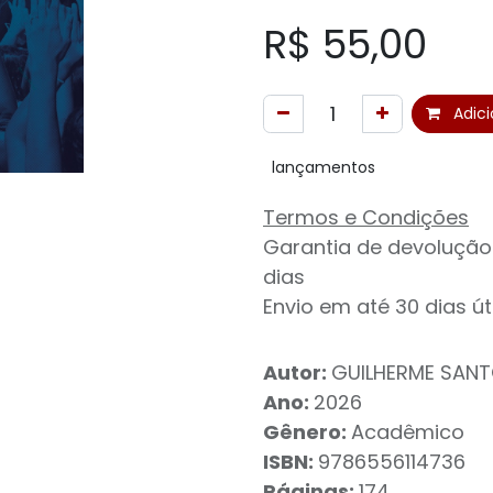
R$
55,00
Adici
lançamentos
Termos e Condições
Garantia de devolução
dias
Envio em até 30 dias út
Autor:
GUILHERME SAN
Ano:
2026
Gênero:
Acadêmico
ISBN:
9786556114736
Páginas:
174