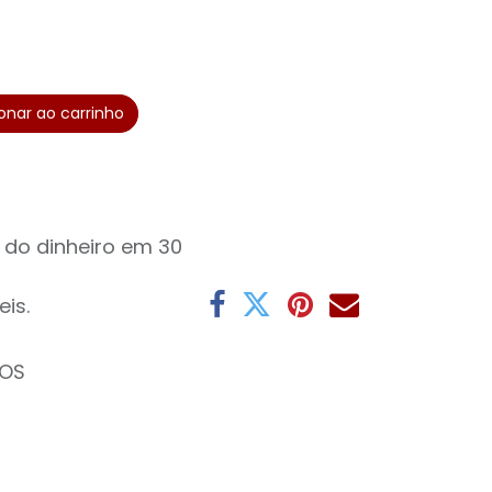
onar ao carrinho
 do dinheiro em 30
eis.
TOS