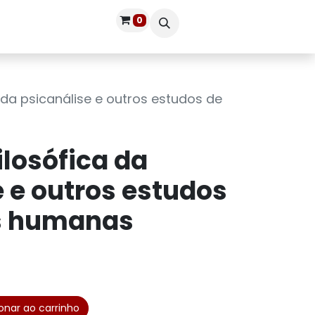
0
Publique seu livro
Entrar
 da psicanálise e outros estudos de
ilosófica da
 e outros estudos
as humanas
onar ao carrinho