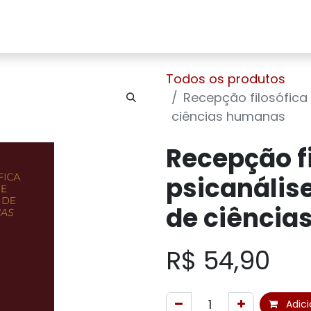
Home
Sobre Nós
Loja
Contato
Todos os produtos
Recepção filosófica
ciências humanas
Recepção f
psicanálise
de ciênci
R$
54,90
Adici