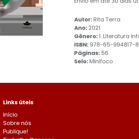
Envio em até 30 dias út
Autor:
Rita Terra
Ano:
2021
Gênero:
1. Literatura In
ISBN:
978-65-994817-8
Páginas:
56
Selo:
Minifoco
Links úteis
Início
Sobre nós
Publique!