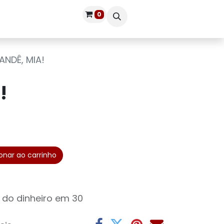
0
Publique seu livro
Entrar
ANDÊ, MIA!
!
onar ao carrinho
 do dinheiro em 30