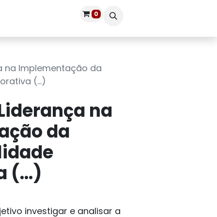
0
Publique seu livro
Entrar
ça na Implementação da
ativa (...)
 Liderança na
ação da
lidade
(...)
etivo investigar e analisar a