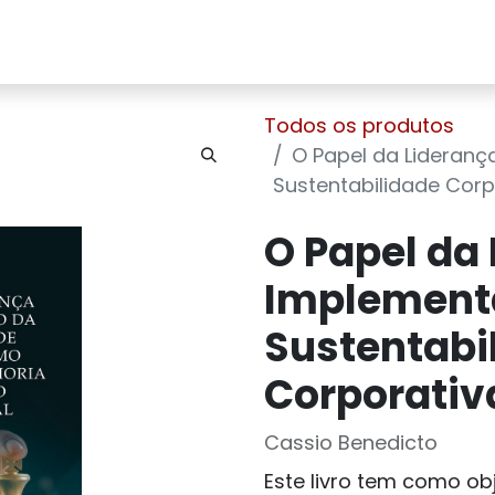
Home
Sobre Nós
Loja
Contato
Todos os produtos
O Papel da Lideran
Sustentabilidade Corpor
O Papel da
Implement
Sustentabi
Corporativa 
Cassio Benedicto
Este livro tem como obj