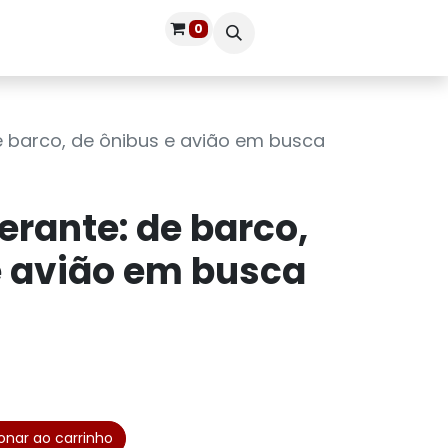
0
Publique seu livro
Entrar
de barco, de ônibus e avião em busca
nerante: de barco,
e avião em busca
onar ao carrinho