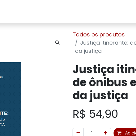
Home
Sobre Nós
Loja
Contato
Todos os produtos
Justiça itinerante: 
da justiça
Justiça iti
de ônibus 
da justiça
R$
54,90
Adici