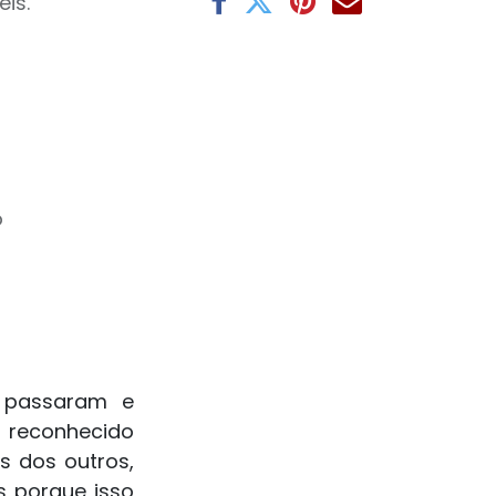
eis.
o
i passaram e
 reconhecido
s dos outros,
s porque isso