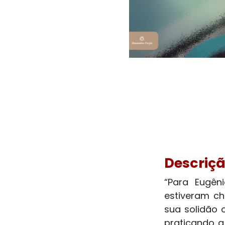
Descriç
“Para Eugên
estiveram c
sua solidão 
praticando a