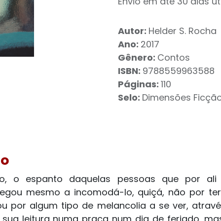
Envio em até 30 dias út
Autor:
Helder S. Rocha
Ano:
2017
Gênero:
Contos
ISBN:
9788559963588
Páginas:
110
Selo:
Dimensões Ficçã
ão
io, o espanto daquelas pessoas que por al
hegou mesmo a incomodá-lo, quiçá, não por ter
ou por algum tipo de melancolia a se ver, atravé
 sua leitura numa praça num dia de feriado, ma