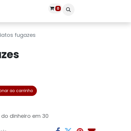
0
Publique seu livro
Entrar
iatos fugazes
azes
onar ao carrinho
 do dinheiro em 30