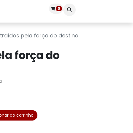
0
Publique seu livro
Entrar
traídos pela força do destino
la força do
a
onar ao carrinho