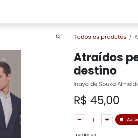
Home
Sobre Nós
Loja
Contato
Todos os produtos
A
Atraídos pe
destino
Inaya de Souza Almeid
R$
45,00
Adici
romance