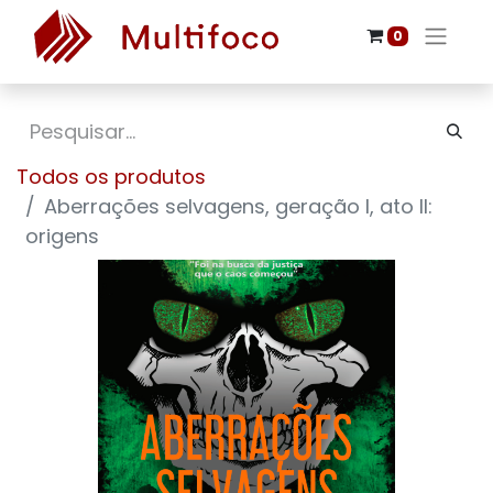
0
Todos os produtos
Aberrações selvagens, geração I, ato II:
origens