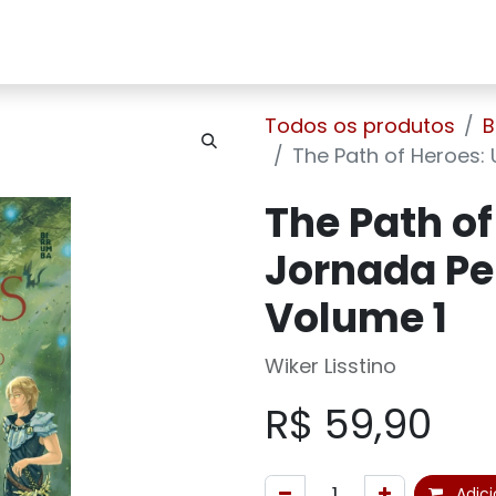
Home
Sobre Nós
Loja
Contato
Todos os produtos
B
The Path of Heroes:
The Path o
Jornada Pe
Volume 1
Wiker Lisstino
R$
59,90
Adici