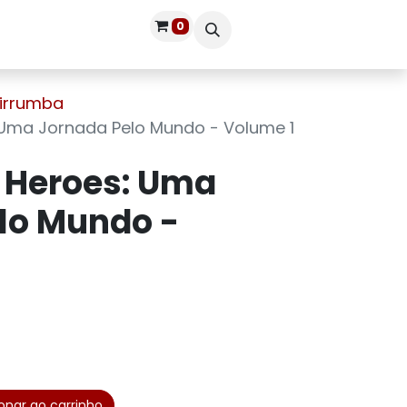
0
Publique seu livro
Entrar
irrumba
 Uma Jornada Pelo Mundo - Volume 1
f Heroes: Uma
lo Mundo -
onar ao carrinho